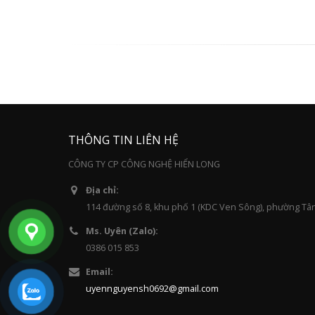
THÔNG TIN LIÊN HỆ
CÔNG TY CP CÔNG NGHỆ HIỂN LONG
Địa chỉ:
114 đường số 8, khu phố 1 (KDC Ven Sông), phường Tâ
Ms. Uyên (Zalo):
0386 015 853
Email:
uyennguyensh0692@gmail.com