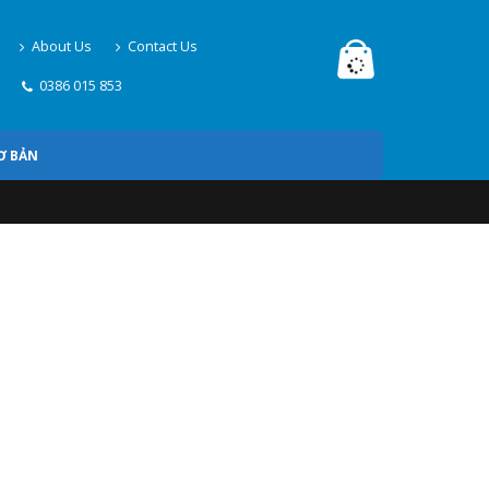
About Us
Contact Us
0386 015 853
Ơ BẢN