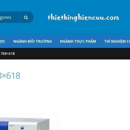
ƯỢC
NGÀNH MÔI TRƯỜNG
NGÀNH THỰC PHẨM
THÍ NGHIỆM C
-768×618
8×618