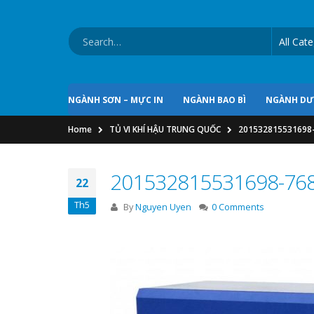
NGÀNH SƠN – MỰC IN
NGÀNH BAO BÌ
NGÀNH D
Home
TỦ VI KHÍ HẬU TRUNG QUỐC
201532815531698
201532815531698-76
22
Th5
By
Nguyen Uyen
0 Comments