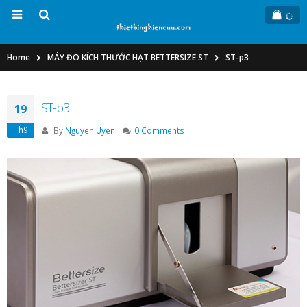
Home
MÁY ĐO KÍCH THƯỚC HẠT BETTERSIZE ST
ST-p3
ST-p3
19
Th9
By
Nguyen Uyen
0 Comments