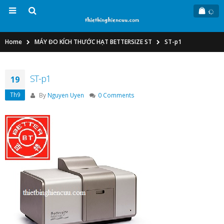
Home
MÁY ĐO KÍCH THƯỚC HẠT BETTERSIZE ST
ST-p1
ST-p1
19
Th9
By
Nguyen Uyen
0 Comments