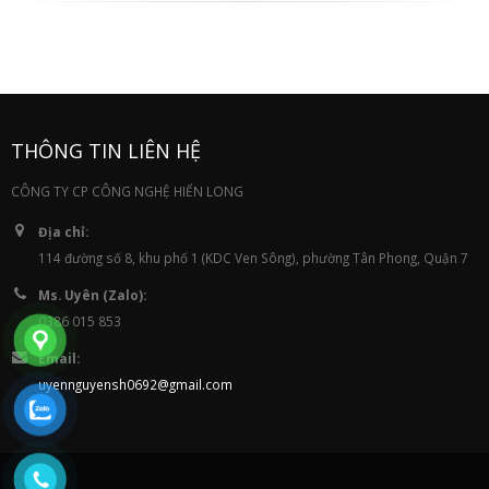
THÔNG TIN LIÊN HỆ
CÔNG TY CP CÔNG NGHỆ HIỂN LONG
Địa chỉ:
114 đường số 8, khu phố 1 (KDC Ven Sông), phường Tân Phong, Quận 7
Ms. Uyên (Zalo):
0386 015 853
Email:
uyennguyensh0692@gmail.com