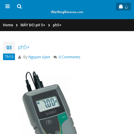
Home
MÁY ĐO pH 5+
ph5+
ph5+
03
Th10
By
Nguyen Uyen
0 Comments