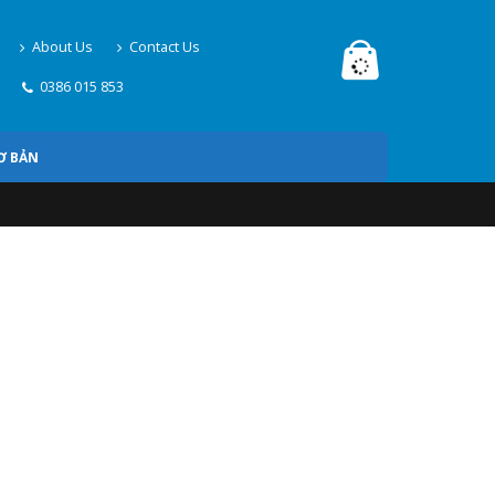
About Us
Contact Us
0386 015 853
Ơ BẢN