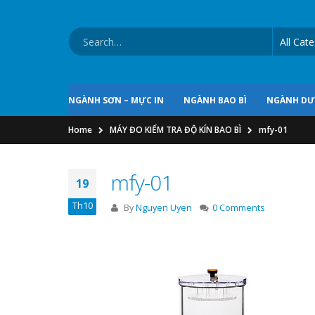
NGÀNH SƠN – MỰC IN
NGÀNH BAO BÌ
NGÀNH D
Home
MÁY ĐO KIỂM TRA ĐỘ KÍN BAO BÌ
mfy-01
mfy-01
19
Th10
By
Nguyen Uyen
0 Comments