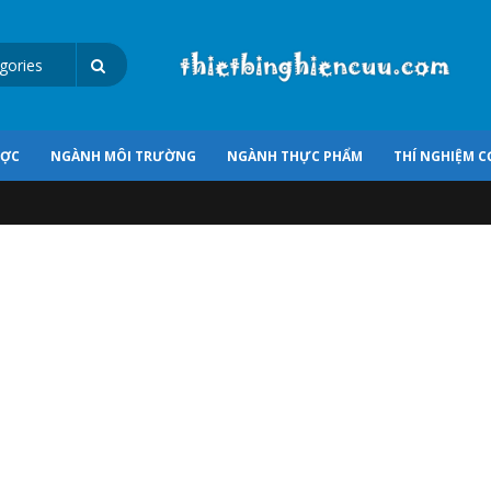
ƯỢC
NGÀNH MÔI TRƯỜNG
NGÀNH THỰC PHẨM
THÍ NGHIỆM C