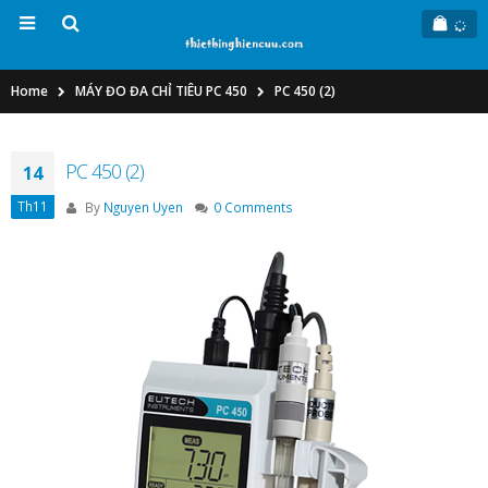
Home
MÁY ĐO ĐA CHỈ TIÊU PC 450
PC 450 (2)
PC 450 (2)
14
Th11
By
Nguyen Uyen
0 Comments