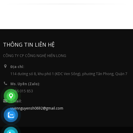
THÔNG TIN LIÊN HỆ
CÔNG TY CP CÔNG NGHỆ HIỂN LONG
Địa chỉ:
114 đường số 8, khu phố 1 (KDC Ven Sông), phường Tân Phong, Quận 7
Ms. Uyên (Zalo):
0386 015 853
Email:
uyennguyensh0692@gmail.com