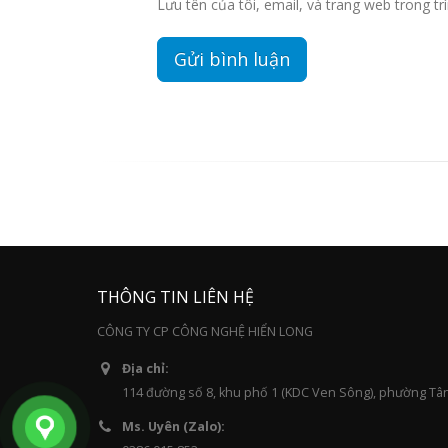
Lưu tên của tôi, email, và trang web trong trì
THÔNG TIN LIÊN HỆ
CÔNG TY CP CÔNG NGHỆ HIỂN LONG
Địa chỉ:
114 đường số 8, khu phố 1 (KDC Ven Sông), phường Tâ
Ms. Uyên (Zalo):