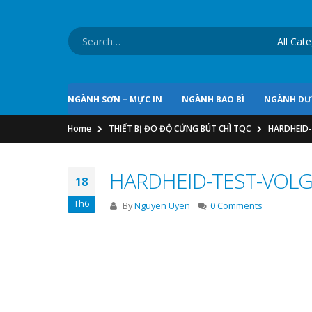
NGÀNH SƠN – MỰC IN
NGÀNH BAO BÌ
NGÀNH D
Home
THIẾT BỊ ĐO ĐỘ CỨNG BÚT CHÌ TQC
HARDHEID
HARDHEID-TEST-VOLG
18
Th6
By
Nguyen Uyen
0 Comments