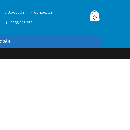
About Us
Contact Us
0386 015 853
Ơ BẢN