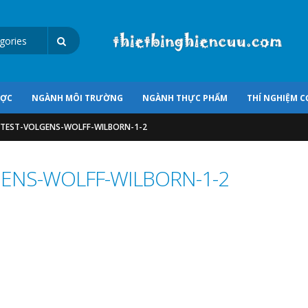
ƯỢC
NGÀNH MÔI TRƯỜNG
NGÀNH THỰC PHẨM
THÍ NGHIỆM C
-TEST-VOLGENS-WOLFF-WILBORN-1-2
ENS-WOLFF-WILBORN-1-2