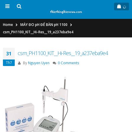
Home
MÁY ĐO pH ĐỂ BÀN pH 1100
csm_PH1100_KIT__Hi-Res__19_a237eba9e4
csm_PH1100_KIT__Hi-Res__19_a237eba9e4
31
Th7
By
Nguyen Uyen
0 Comments