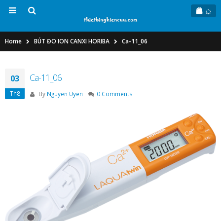
Home
BÚT ĐO ION CANXI HORIBA
Ca-11_06
Ca-11_06
03
Th8
By
Nguyen Uyen
0 Comments