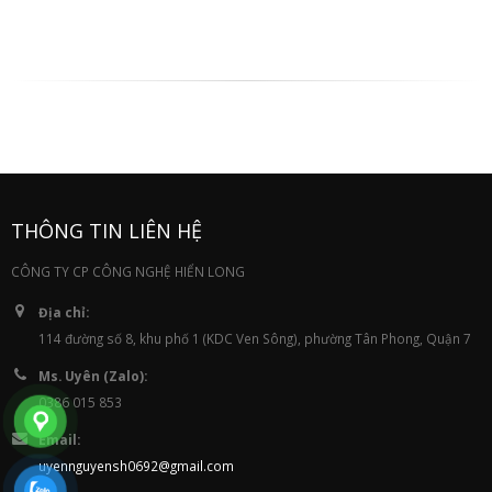
THÔNG TIN LIÊN HỆ
CÔNG TY CP CÔNG NGHỆ HIỂN LONG
Địa chỉ:
114 đường số 8, khu phố 1 (KDC Ven Sông), phường Tân Phong, Quận 7
Ms. Uyên (Zalo):
0386 015 853
Email:
uyennguyensh0692@gmail.com