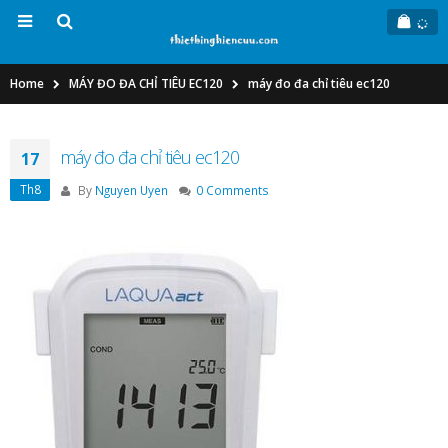
Home
MÁY ĐO ĐA CHỈ TIÊU EC120
máy đo đa chỉ tiêu ec120
máy đo đa chỉ tiêu ec120
17
Th8
By
Nguyen Uyen
0 Comments