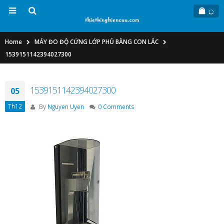
Home
MÁY ĐO ĐỘ CỨNG LỚP PHỦ BẰNG CON LẮC
1539151142394027300
1539151142394027300
05
Th12
By
Nguyen Uyen
0 Comments