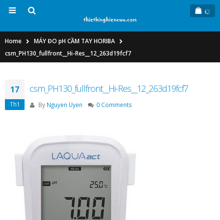
Home
MÁY ĐO pH CẦM TAY HORIBA
csm_PH130_fullfront__Hi-Res__12_263d19fcf7
csm_PH130_fullfront__Hi-Res__12_263d19fcf7
17
Th1
By
Nguyen Uyen
0 Comments