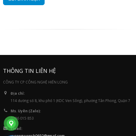
THÔNG TIN LIÊN HỆ
CÔNG TY CP CÔNG NGHỆ HIỂN LONG
Địa chỉ:
114 đường số 8, khu phố 1 (KDC Ven Sông), phường Tân Phong, Quận 7
Ms. Uyên (Zalo):
0386 015 853
Email:
uyennguyensh0692@gmail.com