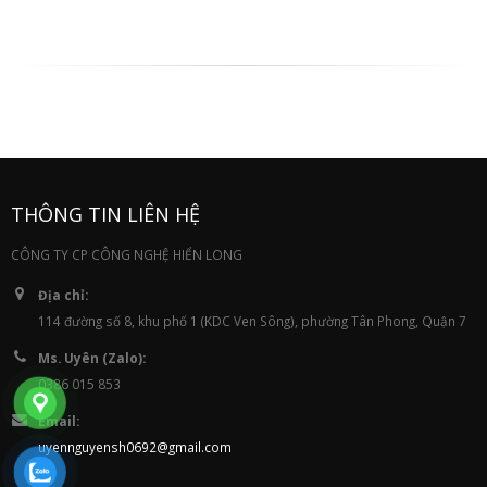
THÔNG TIN LIÊN HỆ
CÔNG TY CP CÔNG NGHỆ HIỂN LONG
Địa chỉ:
114 đường số 8, khu phố 1 (KDC Ven Sông), phường Tân Phong, Quận 7
Ms. Uyên (Zalo):
0386 015 853
Email:
uyennguyensh0692@gmail.com