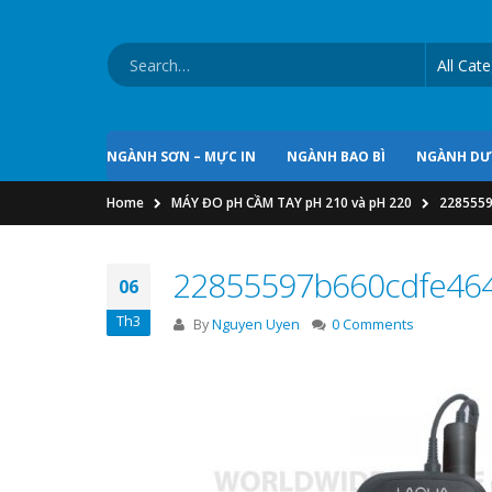
NGÀNH SƠN – MỰC IN
NGÀNH BAO BÌ
NGÀNH D
Home
MÁY ĐO pH CẦM TAY pH 210 và pH 220
2285559
22855597b660cdfe464
06
Th3
By
Nguyen Uyen
0 Comments