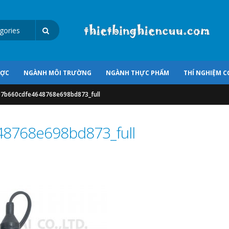
ƯỢC
NGÀNH MÔI TRƯỜNG
NGÀNH THỰC PHẨM
THÍ NGHIỆM C
7b660cdfe4648768e698bd873_full
8768e698bd873_full