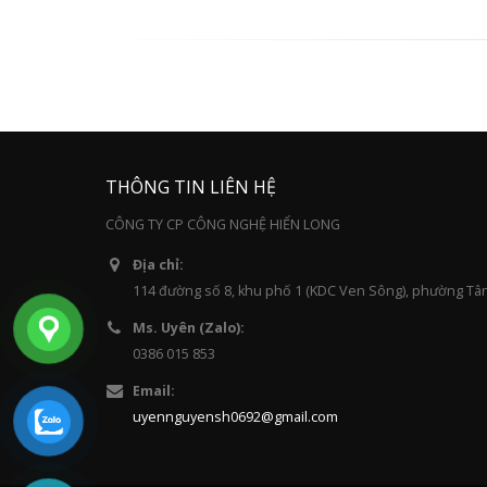
THÔNG TIN LIÊN HỆ
CÔNG TY CP CÔNG NGHỆ HIỂN LONG
Địa chỉ:
114 đường số 8, khu phố 1 (KDC Ven Sông), phường Tâ
Ms. Uyên (Zalo):
0386 015 853
Email:
uyennguyensh0692@gmail.com