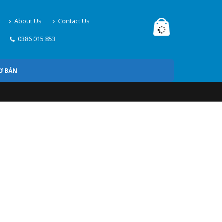
About Us
Contact Us
0386 015 853
Ơ BẢN