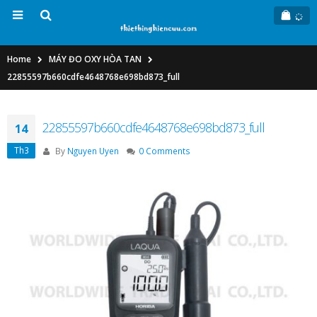
Home
MÁY ĐO OXY HÒA TAN
22855597b660cdfe4648768e698bd873_full
22855597b660cdfe4648768e698bd873_full
14
Th3
By
Nguyen Uyen
0 Comments