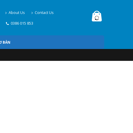
About Us
Contact Us
0386 015 853
Ơ BẢN