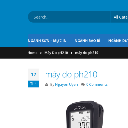
NGÀNH SƠN – MỰC IN
NGÀNH BAO BÌ
NGÀNH D
Home
Máy Đo pH210
máy đo ph210
máy đo ph210
17
Th4
By
Nguyen Uyen
0 Comments