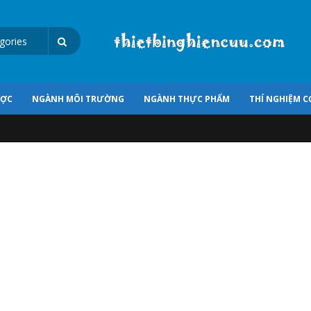
ƯỢC
NGÀNH MÔI TRƯỜNG
NGÀNH THỰC PHẨM
THÍ NGHIỆM C