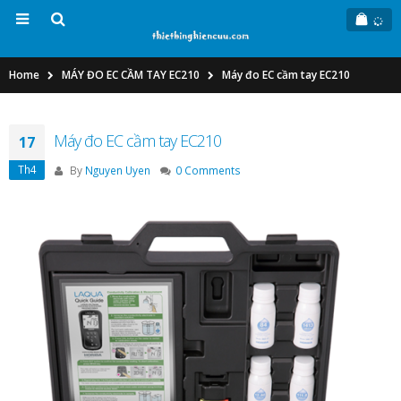
Home
MÁY ĐO EC CẦM TAY EC210
Máy đo EC cầm tay EC210
Máy đo EC cầm tay EC210
17
Th4
By
Nguyen Uyen
0 Comments