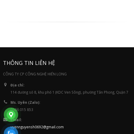
THÔNG TIN LIÊN HỆ
CÔNG TY CP CÔNG NGHỆ HIỂN LONG
Địa chỉ:
114 đường số 8, khu phố 1 (KDC Ven Sông), phường Tân Phong, Quận 7
Ms. Uyên (Zalo):
0386 015 853
Email:
uyennguyensh0692@gmail.com