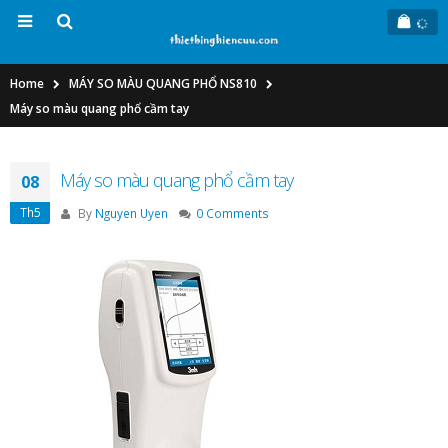
Home
MÁY SO MÀU QUANG PHỔ NS810
Máy so màu quang phổ cầm tay
Máy so màu quang phổ cầm tay
08
Th5
By
Nguyen Uyen
0 Comments