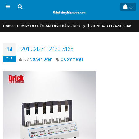
Home
MÁY ĐO ĐỘ BÁM DÍNH BĂNG KEO
i_20190423112420_3168
i_20190423112420_3168
14
Th5
By
Nguyen Uyen
0 Comments