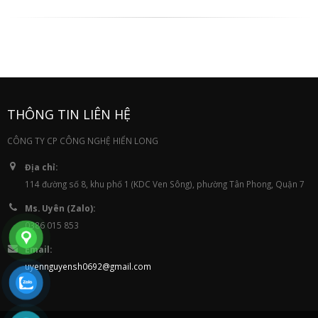
THÔNG TIN LIÊN HỆ
CÔNG TY CP CÔNG NGHỆ HIỂN LONG
Địa chỉ:
114 đường số 8, khu phố 1 (KDC Ven Sông), phường Tân Phong, Quận 7
Ms. Uyên (Zalo):
0386 015 853
Email:
uyennguyensh0692@gmail.com