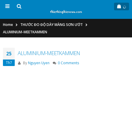
Home
THƯỚC ĐO ĐỘ DÀY MÀNG SƠN ƯỚT
ALUMINIUM-MEETKAMMEN
ALUMINIUM-MEETKAMMEN
25
Th7
By
Nguyen Uyen
0 Comments