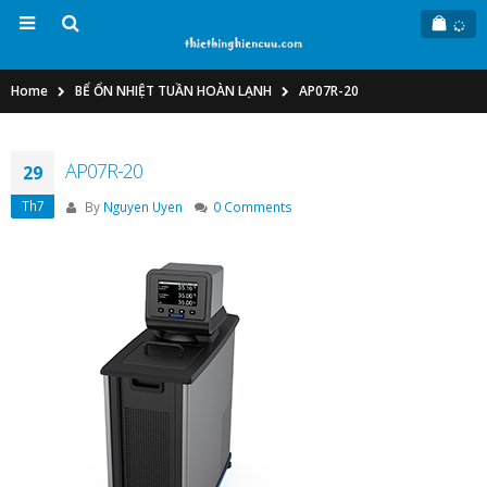
Home
BỂ ỔN NHIỆT TUẦN HOÀN LẠNH
AP07R-20
AP07R-20
29
Th7
By
Nguyen Uyen
0 Comments