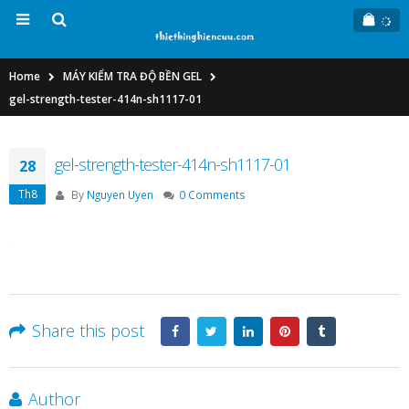
Home
MÁY KIỂM TRA ĐỘ BỀN GEL
gel-strength-tester-414n-sh1117-01
gel-strength-tester-414n-sh1117-01
28
Th8
By
Nguyen Uyen
0 Comments
Share this post
Author