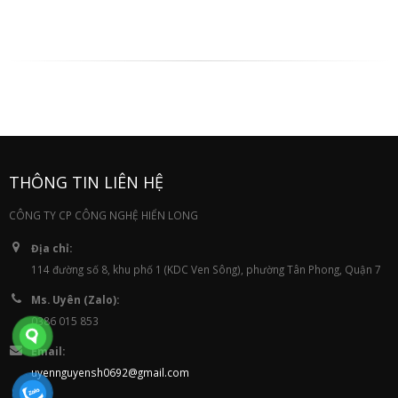
THÔNG TIN LIÊN HỆ
CÔNG TY CP CÔNG NGHỆ HIỂN LONG
Địa chỉ:
114 đường số 8, khu phố 1 (KDC Ven Sông), phường Tân Phong, Quận 7
Ms. Uyên (Zalo):
0386 015 853
Email:
uyennguyensh0692@gmail.com