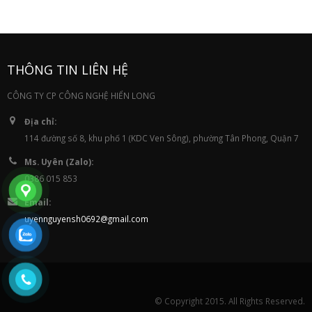
THÔNG TIN LIÊN HỆ
CÔNG TY CP CÔNG NGHỆ HIỂN LONG
Địa chỉ:
114 đường số 8, khu phố 1 (KDC Ven Sông), phường Tân Phong, Quận 7
Ms. Uyên (Zalo):
0386 015 853
Email:
uyennguyensh0692@gmail.com
© Copyright 2015. All Rights Reserved.