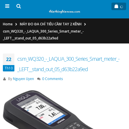
Home
MÁY ĐO ĐA CHỈ TIÊU CẦM TAY 2 KÊNH
csm_WQ320_-_LAQUA_300_Series_Smart_meter_-
_LEFT__stand_out_05_d63b22a9ed
csm_WQ320_-_LAQUA_300_Series_Smart_meter_-
22
Th10
_LEFT__stand_out_05_d63b22a9ed
By
Nguyen Uyen
0 Comments