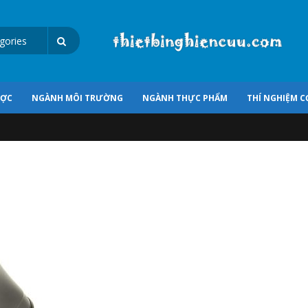
ƯỢC
NGÀNH MÔI TRƯỜNG
NGÀNH THỰC PHẨM
THÍ NGHIỆM C