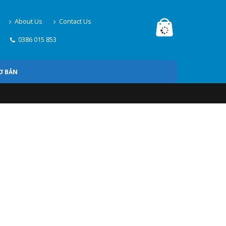
About Us
Contact Us
0386 015 853
Ơ BẢN