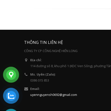
THÔNG TIN LIÊN HỆ
CÔNG TY CP CÔNG NGHỆ HIỂN LONG
Địa chỉ:
114 đường số 8, khu phố 1 (KDC Ven Sông), phường Tâ
Ms. Uyên (Zalo):
0386 015 853
Email:
uyennguyensh0692@gmail.com