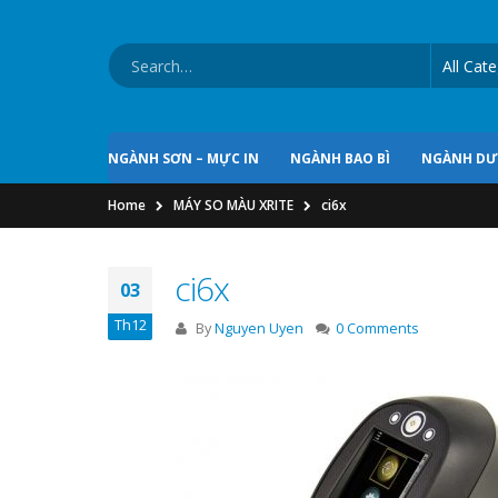
NGÀNH SƠN – MỰC IN
NGÀNH BAO BÌ
NGÀNH D
Home
MÁY SO MÀU XRITE
ci6x
ci6x
03
Th12
By
Nguyen Uyen
0 Comments