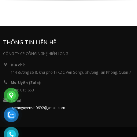
THÔNG TIN LIÊN HỆ
CÔNG TY CP CÔNG NGHỆ HIỂN LONG
Địa chỉ:
114 đường số 8, khu phố 1 (KDC Ven Sông), phường Tân Phong, Quận 7
Ms. Uyên (Zalo):
0386 015 853
Email:
uyennguyensh0692@gmail.com