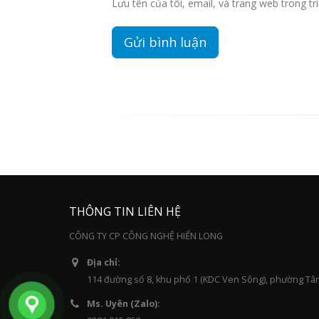
Lưu tên của tôi, email, và trang web trong trì
THÔNG TIN LIÊN HỆ
CÔNG TY CP CÔNG NGHỆ HIỂN LONG
Địa chỉ:
114 đường số 8, khu phố 1 (KDC Ven Sông), phường Tâ
Ms. Uyên (Zalo):