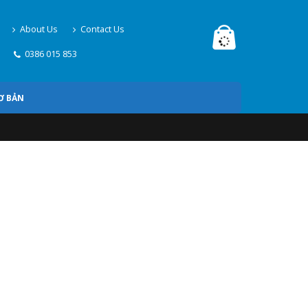
About Us
Contact Us
0386 015 853
Ơ BẢN