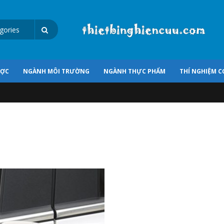
ƯỢC
NGÀNH MÔI TRƯỜNG
NGÀNH THỰC PHẨM
THÍ NGHIỆM C