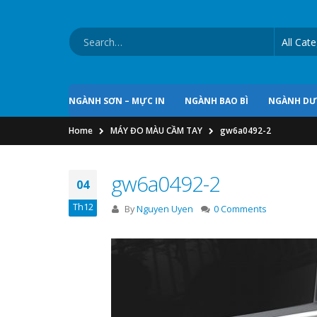
NGÀNH SƠN – MỰC IN
NGÀNH BAO BÌ
NGÀNH D
Home
MÁY ĐO MÀU CẦM TAY
gw6a0492-2
gw6a0492-2
04
Th12
By
Nguyen Uyen
0 Comments