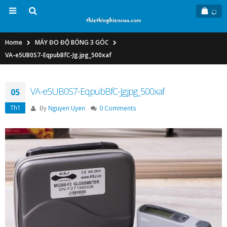
Home
MÁY ĐO ĐỘ BÓNG 3 GÓC
VA-e5UB0S7-EqpubBfC-Jg.jpg_500xaf
VA-e5UB0S7-EqpubBfC-Jg.jpg_500xaf
05
Th1
By
Nguyen Uyen
0 Comments