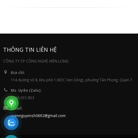
THÔNG TIN LIÊN HỆ
CÔNG TY CP CÔNG NGHỆ HIỂN LONG
Địa chỉ:
114 đường số 8, khu phố 1 (KDC Ven Sông), phường Tân Phong, Quận 7
Ms. Uyên (Zalo):
0386 015 853
Email:
uyennguyensh0692@gmail.com