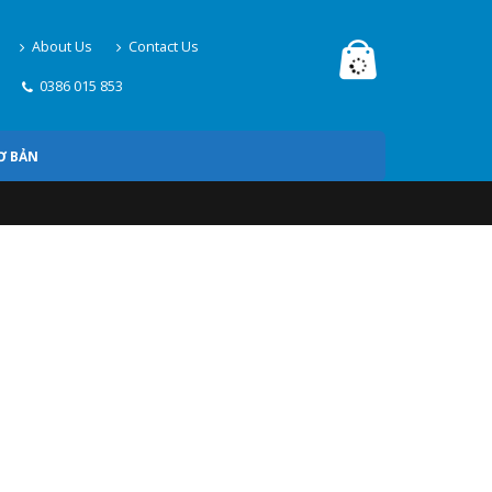
About Us
Contact Us
0386 015 853
Ơ BẢN