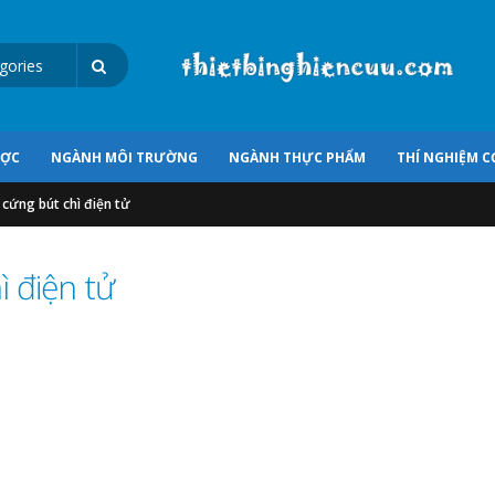
ƯỢC
NGÀNH MÔI TRƯỜNG
NGÀNH THỰC PHẨM
THÍ NGHIỆM C
cứng bút chì điện tử
 điện tử