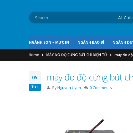
NGÀNH SƠN – MỰC IN
NGÀNH BAO BÌ
NGÀNH D
Home
MÁY ĐO ĐỘ CỨNG BÚT CHÌ ĐIỆN TỬ
máy đo độ 
máy đo độ cứng bút chì
05
Th1
By
Nguyen Uyen
0 Comments