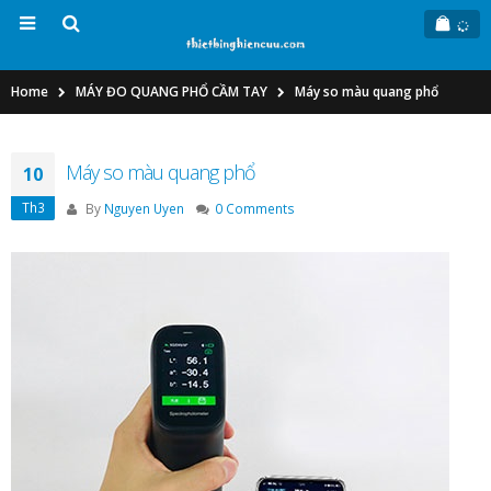
Home
MÁY ĐO QUANG PHỔ CẦM TAY
Máy so màu quang phổ
Máy so màu quang phổ
10
Th3
By
Nguyen Uyen
0 Comments