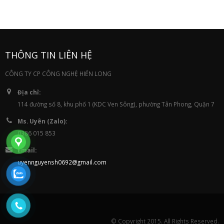
THÔNG TIN LIÊN HỆ
CÔNG TY CP CÔNG NGHỆ HIỂN LONG
Địa chỉ:
114 đường số 8, khu phố 1 (KDC Ven Sông), phường Tân Phong, Quận 7
Ms. Uyên (Zalo):
0386 015 853
Email:
uyennguyensh0692@gmail.com
© Copyright 2015. All Rights Reserved.