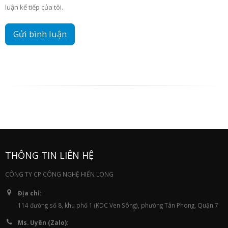
luận kế tiếp của tôi.
THÔNG TIN LIÊN HỆ
CÔNG TY CP CÔNG NGHỆ HIỂN LONG
Địa chỉ:
114 đường số 8, khu phố 1 (KDC Ven Sông), phường Tân Phong, Quận 7
Ms. Uyên (Zalo):