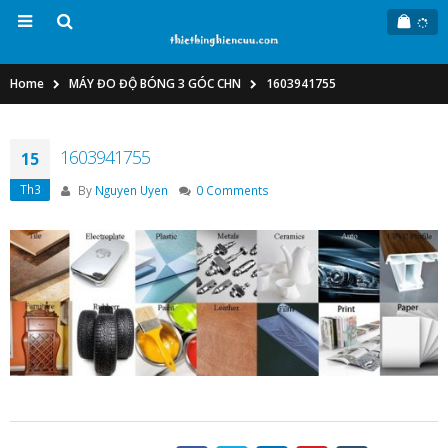
Home
MÁY ĐO ĐỘ BÓNG 3 GÓC CHN
1603941755
1603941755
15
Th3
By
Nguyen Uyen
0 Comments