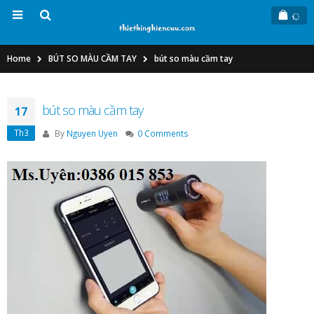
Home
BÚT SO MÀU CẦM TAY
bút so màu cầm tay
bút so màu cầm tay
17
Th3
By
Nguyen Uyen
0 Comments