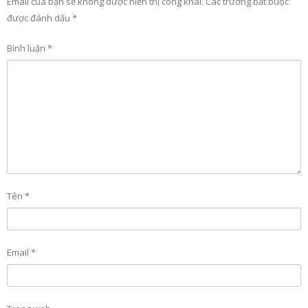
Email của bạn sẽ không được hiển thị công khai.
Các trường bắt buộc
được đánh dấu
*
Bình luận
*
Tên
*
Email
*