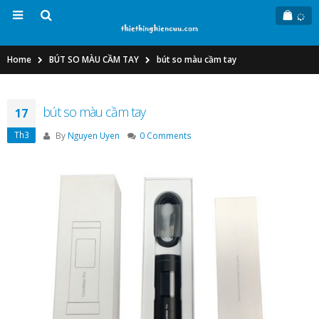
Home
BÚT SO MÀU CẦM TAY
bút so màu cầm tay
bút so màu cầm tay
17
Th3
By
Nguyen Uyen
0 Comments