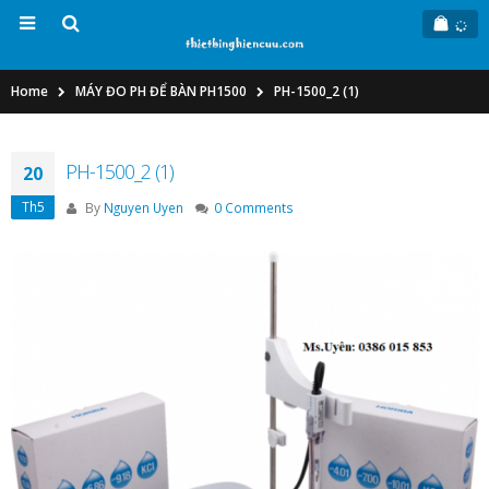
Home
MÁY ĐO PH ĐỂ BÀN PH1500
PH-1500_2 (1)
PH-1500_2 (1)
20
Th5
By
Nguyen Uyen
0 Comments