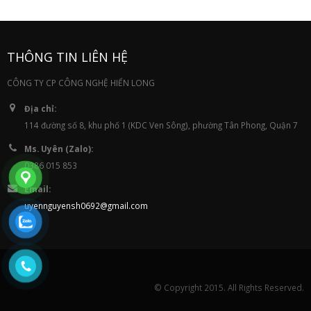
THÔNG TIN LIÊN HỆ
CÔNG TY CP CÔNG NGHỆ HIỂN LONG
Địa chỉ:
114 đường số 8, khu phố 1 (KDC Ven Sông), phường Tân Phong, Quận 7
Ms. Uyên (Zalo):
0386 015 853
Email:
uyennguyensh0692@gmail.com
© Copyright 2015. All Rights Reserved.