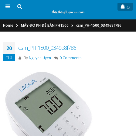
Home
MÁY ĐO PH ĐỂ BÀN PH1500
csm_PH-1500_0349e8f786
csm_PH-1500_0349e8f786
20
Th5
By
Nguyen Uyen
0 Comments