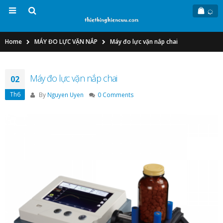
Home
MÁY ĐO LỰC VẶN NẮP
Máy đo lực vặn nắp chai
Máy đo lực vặn nắp chai
02
Th6
By
Nguyen Uyen
0 Comments