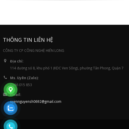
THÔNG TIN LIÊN HỆ
CÔNG TY CP CÔNG NGHỆ HIỂN LONG
Địa chỉ:
114 đường số 8, khu phố 1 (KDC Ven Sông), phường Tân Phong, Quận 7
Ms. Uyên (Zalo):
0386 015 853
Email:
uyennguyensh0692@gmail.com