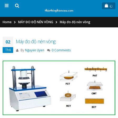
Home
MÁY ĐO ĐỘ NÉN VÒNG
Máy đo độ nén vòng
Máy đo độ nén vòng
02
Th6
By
Nguyen Uyen
0 Comments