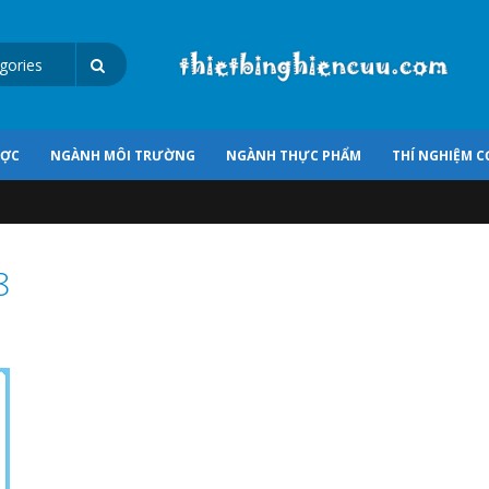
ƯỢC
NGÀNH MÔI TRƯỜNG
NGÀNH THỰC PHẨM
THÍ NGHIỆM C
8