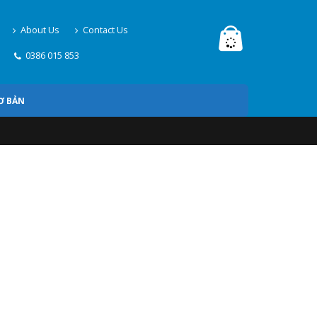
About Us
Contact Us
0386 015 853
Ơ BẢN