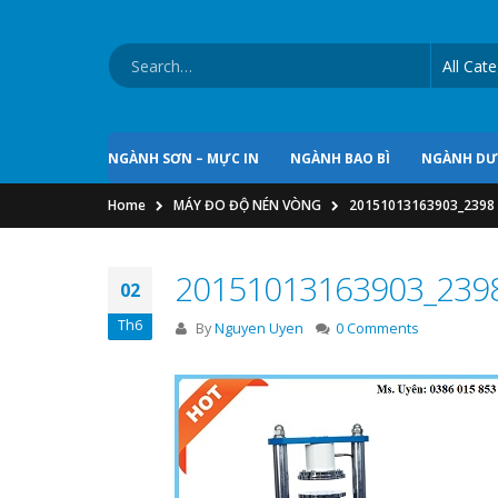
NGÀNH SƠN – MỰC IN
NGÀNH BAO BÌ
NGÀNH D
Home
MÁY ĐO ĐỘ NÉN VÒNG
20151013163903_2398
20151013163903_239
02
Th6
By
Nguyen Uyen
0 Comments