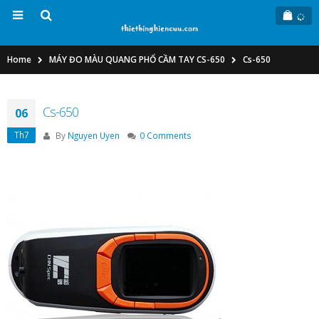
Home
MÁY ĐO MÀU QUANG PHỔ CẦM TAY CS-650
Cs-650
Cs-650
06
Th7
By
Nguyen Uyen
0 Comments