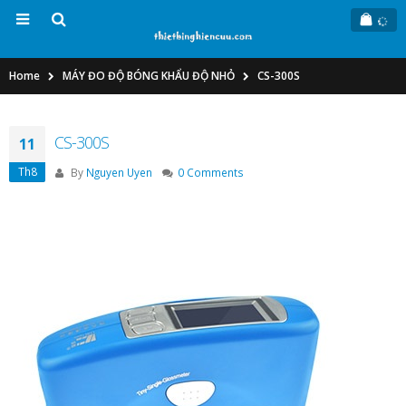
Home
MÁY ĐO ĐỘ BÓNG KHẨU ĐỘ NHỎ
CS-300S
CS-300S
11
Th8
By
Nguyen Uyen
0 Comments