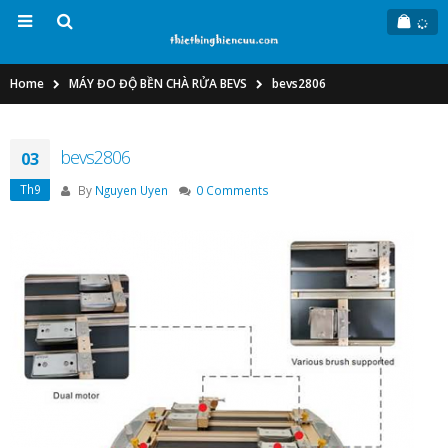
Home
MÁY ĐO ĐỘ BỀN CHÀ RỬA BEVS
bevs2806
bevs2806
03
Th9
By
Nguyen Uyen
0 Comments