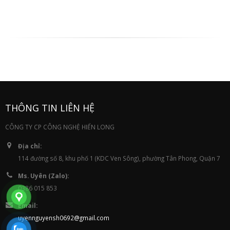
THÔNG TIN LIÊN HỆ
CÔNG TY CP CÔNG NGHỆ HIỂN LONG
Địa chỉ:
114 đường số 8, khu phố 1 (KDC Ven Sông), phường Tân Phong, Quận 7
Ms. Uyên (Zalo):
0386 015 853
Email:
uyennguyensh0692@gmail.com