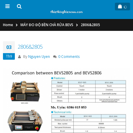
Home
MÁY ĐO ĐỘ BỀN CHÀ RỬA BEVS
2806&2805
2806&2805
03
Th9
By
Nguyen Uyen
0 Comments