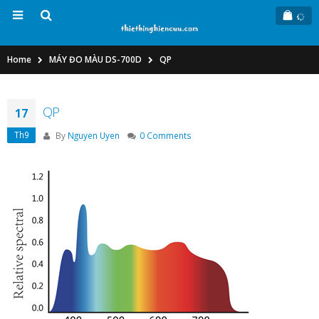
Home
MÁY ĐO MÀU DS-700D
QP
QP
17
Th9
By
Nguyen Uyen
0 Comments