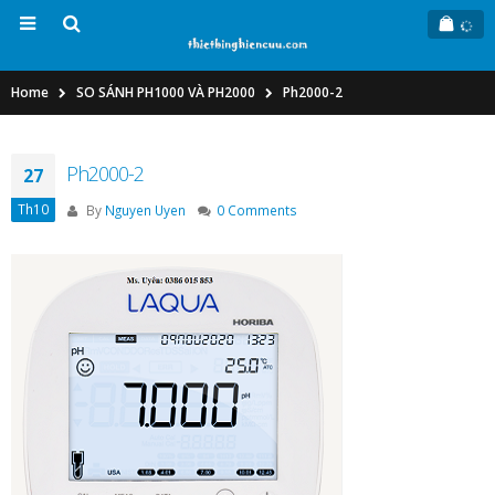
Home
SO SÁNH PH1000 VÀ PH2000
Ph2000-2
Ph2000-2
27
Th10
By
Nguyen Uyen
0 Comments