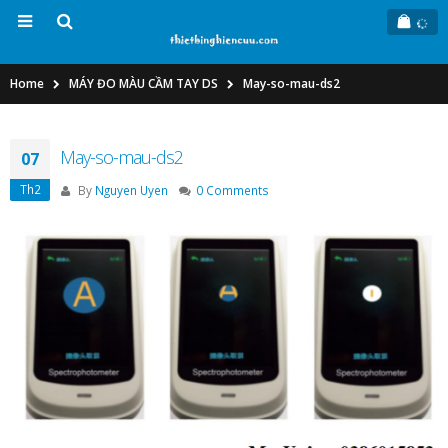
Home
MÁY ĐO MÀU CẦM TAY DS
May-so-mau-ds2
May-so-mau-ds2
07
Th2
By
Nguyen Uyen
0 Comments