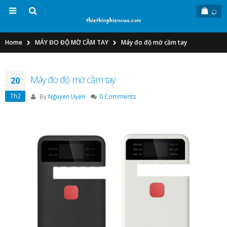
Home
MÁY ĐO ĐỘ MỜ CẦM TAY
Máy đo độ mờ cầm tay
Máy đo độ mờ cầm tay
20
Th2
By
Nguyen Uyen
0 Comments