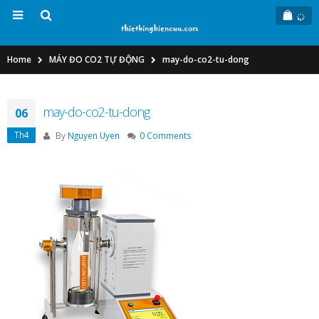
Home
MÁY ĐO CO2 TỰ ĐỘNG
may-do-co2-tu-dong
may-do-co2-tu-dong
06
Th4
By
Nguyen Uyen
0 Comments