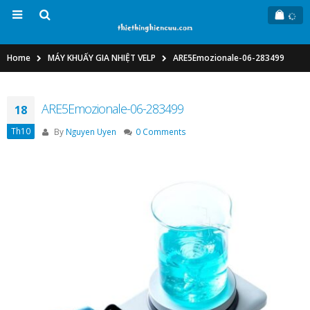
Home
MÁY KHUẤY GIA NHIỆT VELP
ARE5Emozionale-06-283499
ARE5Emozionale-06-283499
18
Th10
By
Nguyen Uyen
0 Comments