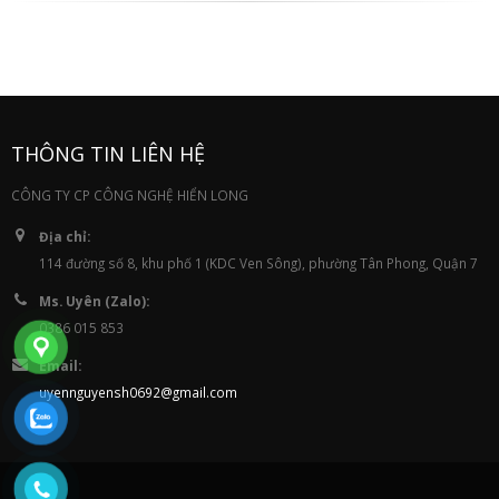
THÔNG TIN LIÊN HỆ
CÔNG TY CP CÔNG NGHỆ HIỂN LONG
Địa chỉ:
114 đường số 8, khu phố 1 (KDC Ven Sông), phường Tân Phong, Quận 7
Ms. Uyên (Zalo):
0386 015 853
Email:
uyennguyensh0692@gmail.com