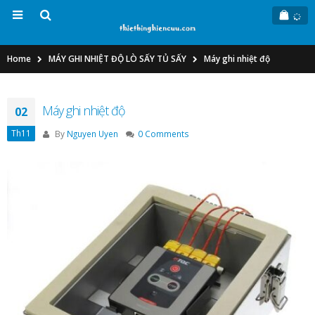
Home
MÁY GHI NHIỆT ĐỘ LÒ SẤY TỦ SẤY
Máy ghi nhiệt độ
Máy ghi nhiệt độ
02
Th11
By
Nguyen Uyen
0 Comments