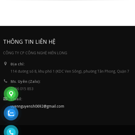
THÔNG TIN LIÊN HỆ
CÔNG TY CP CÔNG NGHỆ HIỂN LONG
Địa chỉ:
114 đường số 8, khu phố 1 (KDC Ven Sông), phường Tân Phong, Quận 7
Ms. Uyên (Zalo):
0386 015 853
Email:
uyennguyensh0692@gmail.com