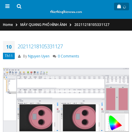
Home
MÁY QUANG PHỔ HÌNH ẢNH
20211218105331127
20211218105331127
10
Th11
By
Nguyen Uyen
0 Comments