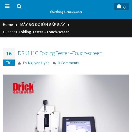
Home
MÁY ĐO ĐỘ BỀN GẤP GIẤY
DRK111C Folding Tester –Touch-screen
DRK111C Folding Tester –Touch-screen
16
Th1
By
Nguyen Uyen
0 Comments