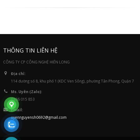
THÔNG TIN LIÊN HỆ
CÔNG TY CP CÔNG NGHỆ HIỂN LONG
Địa chỉ:
114 đường số 8, khu phố 1 (KDC Ven Sông), phường Tân Phong, Quận 7
Ms. Uyên (Zalo):
0386 015 853
Email:
uyennguyensh0692@gmail.com